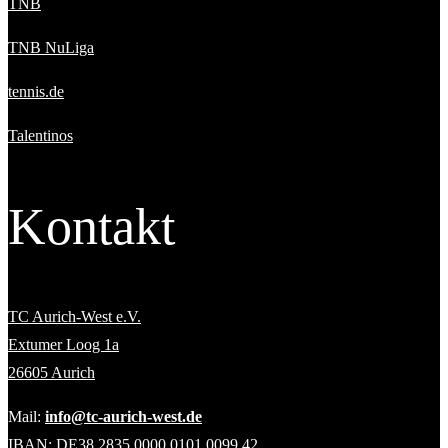
TNB
TNB NuLiga
tennis.de
Talentinos
Kontakt
TC Aurich-West e.V.
Extumer Loog 1a
26605 Aurich
Mail:
info@tc-aurich-west.de
IBAN: DE38 2835 0000 0101 0099 42